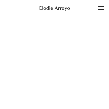
Elodie Arroyo